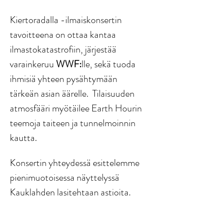
Kiertoradalla -ilmaiskonsertin 
tavoitteena on ottaa kantaa 
ilmastokatastrofiin, järjestää 
varainkeruu 
WWF:
lle, sekä tuoda 
ihmisiä yhteen pysähtymään 
tärkeän asian äärelle.  Tilaisuuden 
atmosfääri myötäilee Earth Hourin 
teemoja taiteen ja tunnelmoinnin 
kautta.
Konsertin yhteydessä esittelemme 
pienimuotoisessa näyttelyssä 
Kauklahden lasitehtaan astioita. 