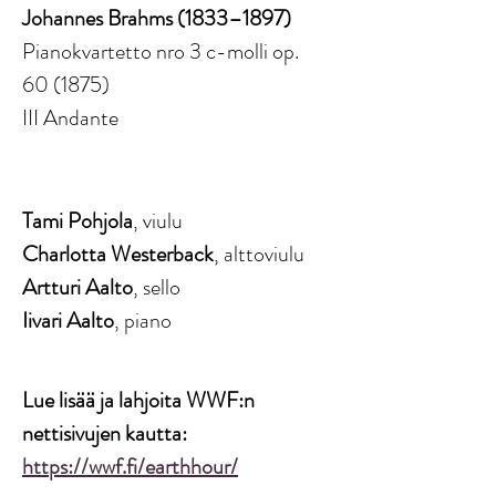
Johannes Brahms (1833–1897)
Pianokvartetto nro 3 c-molli op. 
60 (1875)
III Andante
Tami Pohjola
, viulu
Charlotta Westerback
, alttoviulu
Artturi Aalto
, sello
Iivari Aalto
, piano
Lue lisää ja lahjoita WWF:n 
nettisivujen kautta: 
https://wwf.fi/earthhour/