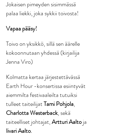
Jokaisen pimeyden sisimmässä 
palaa liekki, joka sykkii toivosta!
Vapaa pääsy!
Toivo on yksikkö, sillä sen äärelle 
kokoonnutaan yhdessä (kirjailija 
Jenna Viro)
Kolmatta kertaa järjestettävässä 
Earth Hour -konsertissa esiintyvät 
aiemmilta festivaaleilta tutuiksi 
tulleet taiteilijat 
Tami Pohjola
, 
Charlotta Westerback
, sekä 
taiteelliset johtajat, 
Artturi Aalto
 ja 
Iivari Aalto
.