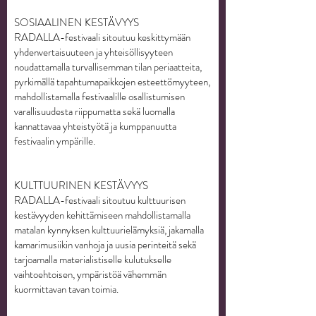
SOSIAALINEN KESTÄVYYS
RADALLA-festivaali sitoutuu keskittymään
yhdenvertaisuuteen ja yhteisöllisyyteen
noudattamalla turvallisemman tilan periaatteita,
pyrkimällä tapahtumapaikkojen esteettömyyteen,
mahdollistamalla festivaalille osallistumisen
varallisuudesta riippumatta sekä luomalla
kannattavaa yhteistyötä ja kumppanuutta
festivaalin ympärille.
KULTTUURINEN KESTÄVYYS
RADALLA-festivaali sitoutuu kulttuurisen
kestävyyden kehittämiseen mahdollistamalla
matalan kynnyksen kulttuurielämyksiä, jakamalla
kamarimusiikin vanhoja ja uusia perinteitä sekä
tarjoamalla materialistiselle kulutukselle
vaihtoehtoisen, ympäristöä vähemmän
kuormittavan tavan toimia.