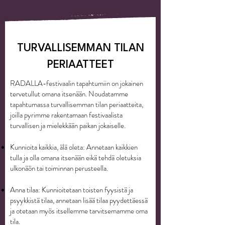
TURVALLISEMMAN TILAN
PERIAATTEET
RADALLA-festivaalin tapahtumiin on jokainen
tervetullut omana itsenään. Noudatamme
tapahtumassa turvallisemman tilan periaatteita,
joilla pyrimme rakentamaan festivaalista
turvallisen ja mielekkään paikan jokaiselle.
Kunnioita kaikkia, älä oleta: Annetaan kaikkien
tulla ja olla omana itsenään eikä tehdä oletuksia
ulkonäön tai toiminnan perusteella.
Anna tilaa: Kunnioitetaan toisten fyysistä ja
psyykkistä tilaa, annetaan lisää tilaa pyydettäessä
ja otetaan myös itsellemme tarvitsemamme oma
tila.