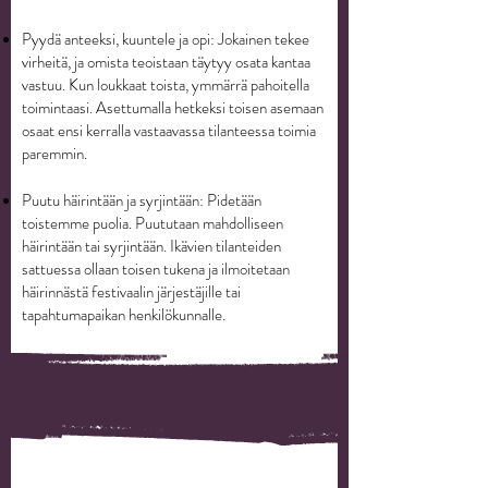
Pyydä anteeksi, kuuntele ja opi: Jokainen tekee
virheitä, ja omista teoistaan täytyy osata kantaa
vastuu. Kun loukkaat toista, ymmärrä pahoitella
toimintaasi. Asettumalla hetkeksi toisen asemaan
osaat ensi kerralla vastaavassa tilanteessa toimia
paremmin.
Puutu häirintään ja syrjintään: Pidetään
toistemme puolia. Puututaan mahdolliseen
häirintään tai syrjintään. Ikävien tilanteiden
sattuessa ollaan toisen tukena ja ilmoitetaan
häirinnästä festivaalin järjestäjille tai
tapahtumapaikan henkilökunnalle.