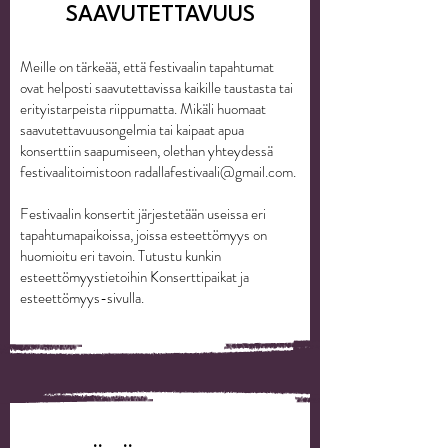
SAAVUTETTAVUUS
Meille on tärkeää, että festivaalin tapahtumat
ovat helposti saavutettavissa kaikille taustasta tai
erityistarpeista riippumatta. Mikäli huomaat
saavutettavuusongelmia tai kaipaat apua
konserttiin saapumiseen, olethan yhteydessä
festivaalitoimistoon
radallafestivaali@gmail.com
.
Festivaalin konsertit järjestetään useissa eri
tapahtumapaikoissa, joissa esteettömyys on
huomioitu eri tavoin. Tutustu kunkin
esteettömyystietoihin
Konserttipaikat ja
esteettömyys
-sivulla.