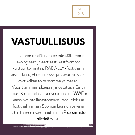
ME
NU
VASTUULLISUUS
Haluamme tehdä osamme edistääksemme
ekologisesti ja eettisesti kestävämpää
kulttuuritoimintaa. RADALLA-festivaalin
arvot: laatu, yhteisöllisyys ja saavutettavuus
ovat kaiken toimintamme ytimessä.
Vuosittain maaliskuussa järjestettävä Earth
Hour: Kiertoradalla -konsertti on osa
WWF
:n
kansainvälistä ilmastotapahtumaa. Elokuun
festivaalin aikaan Suomen luonnon päivänä
lahjoitamme osan lipputuloista
Pidä saaristo
siistinä
ry:lle.