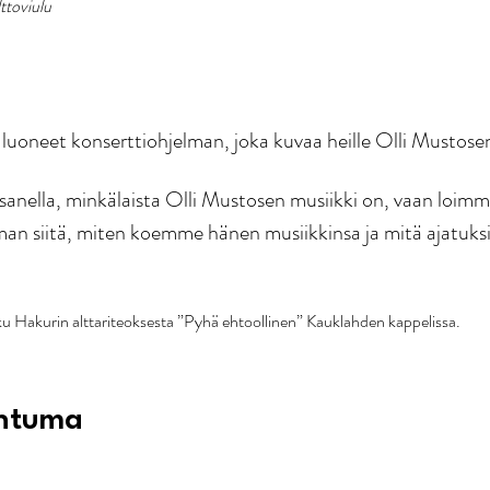
lttoviulu
at luoneet konserttiohjelman, joka kuvaa heille Olli Mustose
a sanella, minkälaista Olli Mustosen musiikki on, vaan loim
lman siitä, miten koemme hänen musiikkinsa ja mitä ajatuksi
 Hakurin alttariteoksesta ”Pyhä ehtoollinen” Kauklahden kappelissa.
htuma