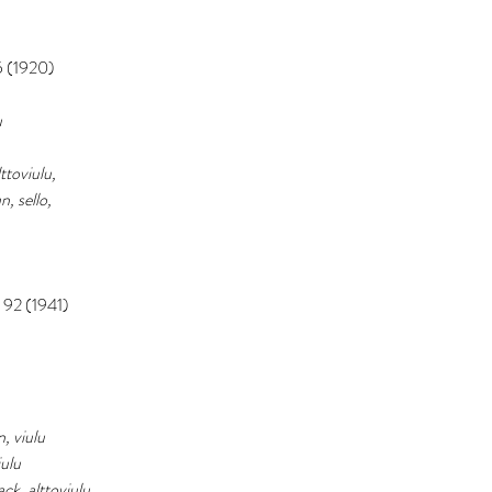
5 (1920)
u
lttoviulu, 
, sello, 
. 92 (1941)
 viulu
iulu
k, alttoviulu, 