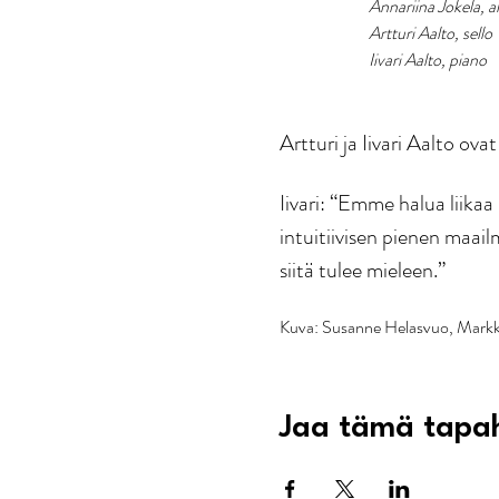
		Annariina Jokela, a
		Artturi Aalto, sello
		Iivari Aalto, piano
Artturi ja Iivari Aalto ov
Iivari: “Emme halua liika
intuitiivisen pienen maai
siitä tulee mieleen.”
Kuva: Susanne Helasvuo, Markku
Jaa tämä tapa