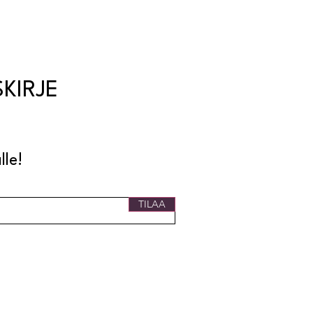
SKIRJE
lle!
TILAA