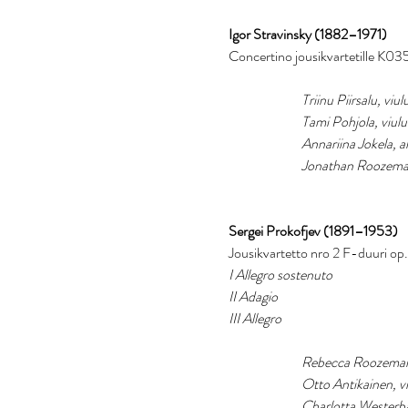
Igor Stravinsky (1882–1971)
Concertino jousikvartetille K03
Triinu Piirsalu, viul
		Tami Pohjola, viulu
		Annariina Jokela, a
		Jonathan Roozeman
Sergei Prokofjev (1891–1953)
Jousikvartetto nro 2 F-duuri op
I Allegro sostenuto
II Adagio
III Allegro
Rebecca Roozeman,
		Otto Antikainen, v
Charlotta Westerbac