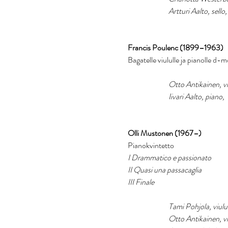
		Artturi Aalto, sello,
Francis Poulenc (1899–1963)
Bagatelle viululle ja pianolle d-
Otto Antikainen, vi
Iivari Aalto, piano, 
Olli Mustonen (1967–)
Pianokvintetto
I Drammatico e passionato
II Quasi una passacaglia
III Finale
Tami Pohjola, viulu
		Otto Antikainen, v