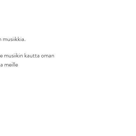
n musiikkia.
me musiikin kautta oman 
a meille 