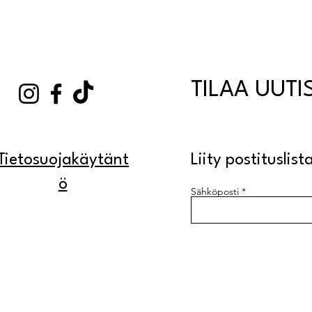
TILAA UUTI
Tietosuojakäytänt
Liity postituslista
ö
Sähköposti